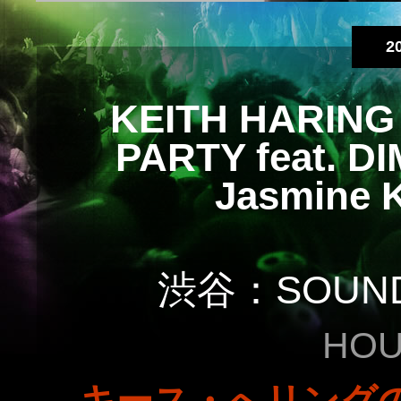
2
KEITH HARING
PARTY feat. D
Jasmine
渋谷：SOUND 
HOU