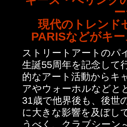
キース・へリング
ー
現代のトレンドセッ
PARISなどが
ストリートアートのパ
生誕55周年を記念して
的なアート活動からキ
アやウォーホルなどとと
31歳で他界後も、後世
に大きな影響を及ぼし
うべく、クラブシーン