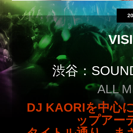
20
VI
渋谷：SOUND 
ALL M
DJ KAORIを中
ップアー