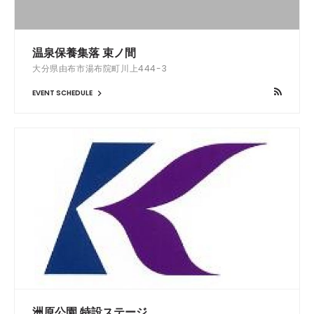
温泉保養集落 束ノ間
大分県由布市湯布院町川上444-3
EVENT SCHEDULE
洲原公園 特設ステージ