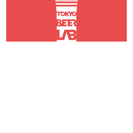
Tokyo Beer Lab
東京都渋谷区神宮前3-26-5 URAHARA CENTRAL
APARTMENT #101
EVENT SCHEDULE