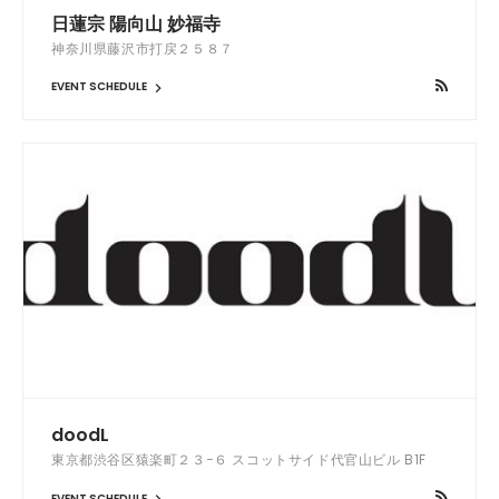
日蓮宗 陽向山 妙福寺
神奈川県藤沢市打戻２５８７
EVENT SCHEDULE
doodL
東京都渋谷区猿楽町２３−６ スコットサイド代官山ビル B1F
EVENT SCHEDULE