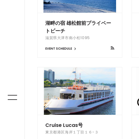
湖畔の宿 雄松館前プライベー
トビーチ
滋賀県大津市南小松1095
EVENT SCHEDULE
Cruise Lucas号
東京都港区海岸１丁目１６−３