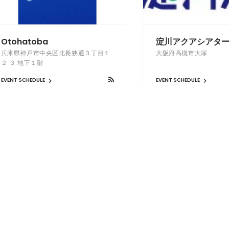
Otohatoba
淀川アクアシアタ
兵庫県神戸市中央区北長狭通３丁目１
大阪府高槻市大塚
２ ３ 地下１階
EVENT SCHEDULE
EVENT SCHEDULE
VRAIMENT CLUB BAR
GOTICA
東京都品川区東五反田1-11-5-B1F
東京都新宿区歌舞伎町1-23