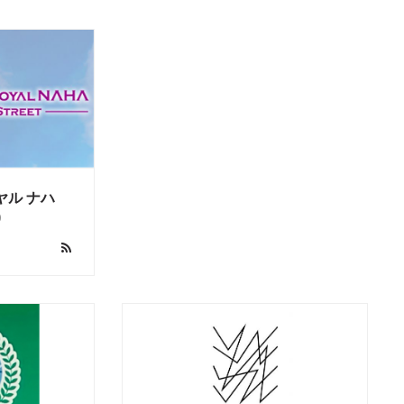
ヤル ナハ
0