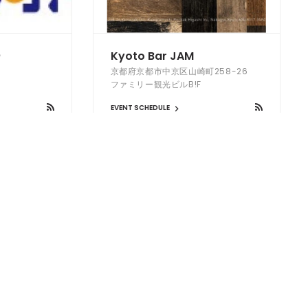
ー
Kyoto Bar JAM
京都府京都市中京区山崎町258-26
ファミリー観光ビルB!F
EVENT SCHEDULE
KITEN TOKYO
-13
東京都品川区東品川1-3-15 TENNOZ
Rim 1階