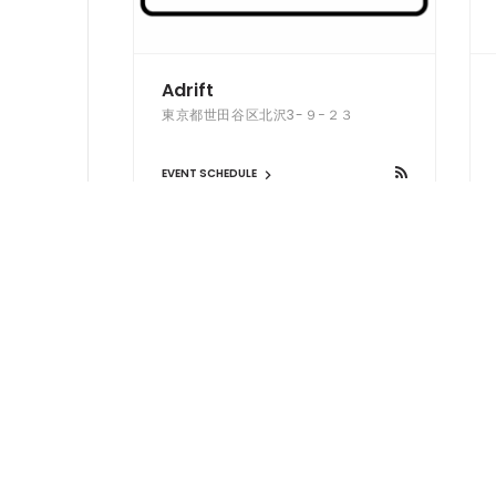
Adrift
東京都世田谷区北沢3-９−２３
EVENT SCHEDULE
CONTORT
大阪府大阪市中央区東心斎橋1-19-2
big oneビル4F