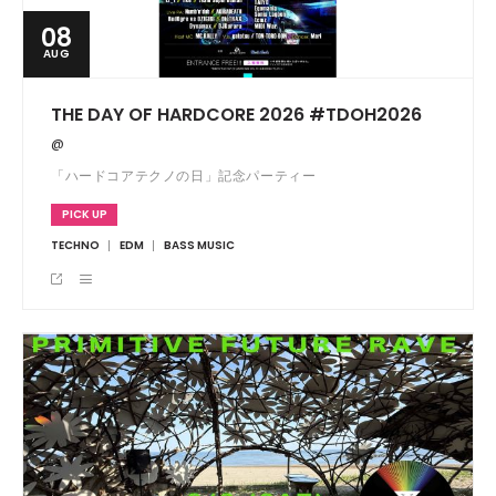
08
AUG
THE DAY OF HARDCORE 2026 #TDOH2026
@
「ハードコアテクノの日」記念パーティー
PICK UP
TECHNO
EDM
BASS MUSIC