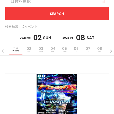
検索結果： 2イベント
02
08
SUN
SAT
2026 08
2026 08
02
03
04
05
06
07
08
THIS
WEEKS
SUN
MON
TUE
WED
THU
FRI
SAT