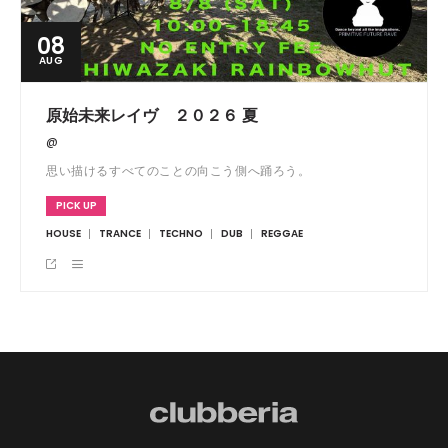
08
AUG
原始未来レイヴ ２０２６ 夏
@
思い描けるすべてのことの向こう側へ踊ろう。
PICK UP
HOUSE
TRANCE
TECHNO
DUB
REGGAE