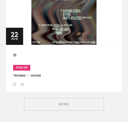
22
AUG
@
PICK UP
TECHNO
HOUSE
MORE