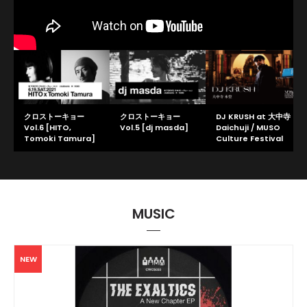
クロストーキョー
クロストーキョー
DJ KRUSH at 大中寺
Vol.6 [HITO,
Vol.5 [dj masda]
Daichuji / MUSO
Tomoki Tamura]
Culture Festival
2021
MUSIC
NEW