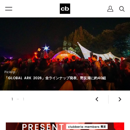
PickUp
「GLOBAL
ARK
2026」全ラインナップ発表、野反湖に約40組
1
1
—