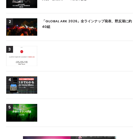
「GLOBAL ARK 2026」全ラインナップ発表、野反湖に約
2
40組
3
4
5