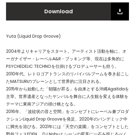
Download
Yuta (Liquid Drop Groove)
2004年よりキャリアをスタート。アーティスト活動を軸に、オ
ーガナイザー・レーベルA&R・ブッキング等、現在は多角的に
PSYCHEDELIC TECHNOを仕掛けるプロデューサーも担う。
2010年代、レトロゴアトランスのリバイバルブームを巻き起こし
たMATSURIのブレーンとして世界的に注目される。
2015年から始動した「朝陽が昇る」を由来とする沖縄Agaitidaを
主宰。世界遺産となったヤンバルを舞台に人生観を変える体験を
テーマに東南アジアの掛け橋となる。
2016年、「波紋状の音と空間」をコンセプトにレーベル兼プロダ
クションLiquid Drop Grooveを発足、2020年のパンデミック中
に脚光を浴びる。2021年には「天空の楽園」をコンセプトとした
野外フェスEDEN 、DJ Nobuとシーンの変革に一石を投じるべく