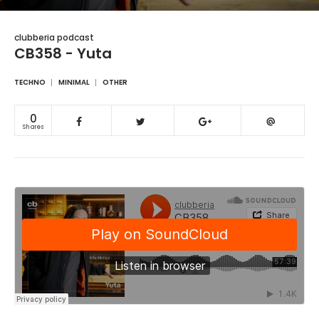
clubberia podcast
CB358 - Yuta
TECHNO
MINIMAL
OTHER
0
Shares