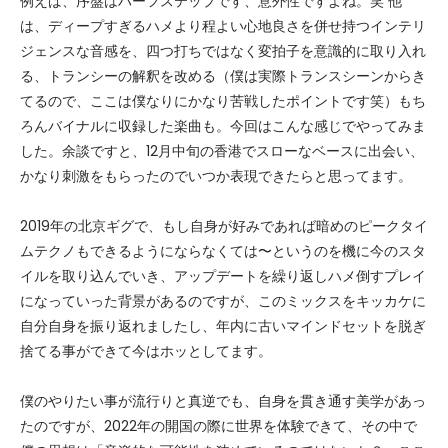
例えば、序盤はハーフステップです、意外性ですよね。笑 他
は、ディープすぎるハメより程よい心地良さを併せ持つインテリ
ジェンスな音感を、四つ打ちではなく変拍子を意識的に取り入れ
る、トランシーの解釈を改める（僕は実際トランスシーンからき
てるので、ここは僕なりにかなり苦戦したポイントです笑）もち
ろんバイナルに収録した楽曲も。今回はこんな感じでやってみま
した。余談ですと、12月中旬の香港でスローなベースに出会い、
かなり刺激をもらったのでいつか表現できたらと思ってます。
2019年の北京ギグで、もし自身が好みであれば暗めのピークタイ
ムテクノもできるようにならなくては〜というのを機に今のスタ
イルを取り込んでいき、アップデートを繰り返しハメ倒すプレイ
になっていった背景があるのですが、このミックスをキッカケに
自分自身を振り返れましたし、年内に古いマインドセットを脱ぎ
捨てる事ができて今はホッとしてます。
僕のやりたい事が流行りと真逆でも、自身を貫き通す美学があっ
たのですが、2022年の開国の際に世界を体験できて、その中で