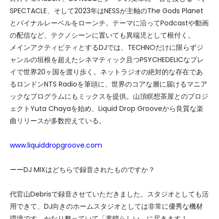
SPECTACLE、そして2023年はNESSが主軸のThe Gods Planet
とバイナルレーベルをローンチ。テーマに沿ってPodcastや動画
の配信など、テクノシーンに置いても異端児として根付く。
メインアクティビティとするDJでは、TECHNOだけに限らずジ
ャンルの垣根を超えたシネマティック且つPSYCHEDELICなプレ
イで世界20ヶ国を渡り歩く。ネットラジオの絶対的な存在であ
るロンドンNTS Radioを筆頭に、世界のコアな層に届けるマニア
ックなプログラムにもミックスを提供。山頂瞑想茶屋とのプロジ
ェクトYuta Chayaを始め、Liquid Drop Grooveから良質な楽
曲リリースが多数控えている。
www.liquiddropgroove.com
ーーDJ MIXはどちらで録音されたものですか？
代官山Debrisで録音させていただきました。スタジオとしても活
用できて、DJ向きのホームスタジオとしては非常に優秀な機材
環境です、かなり整っていて「素晴らしい」に尽きます！