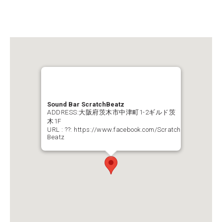
Sound Bar ScratchBeatz
ADDRESS:大阪府茨木市中津町1-2ギルド茨
木1F
URL :
??: https://www.facebook.com/Scratch
Beatz