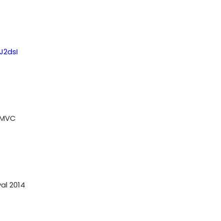
J2dsI
CMVC
l 2014