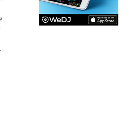
評
年
身