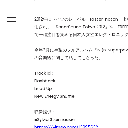
2012年にドイツのレーベル〈raster-noto
価され、「SonarSound Tokyo 2012」や「F
で一躍注目を集める日本人女性エレクトロニックア
今年3月に待望のフルアルバム『IS (Is Supe
の音楽観に関して話してもらった。
Track id：
Flashback
Lined Up
New Energy Shuffle
映像提供：
■Sylvia Stäinhauser
https:///vimeo.com/13995632