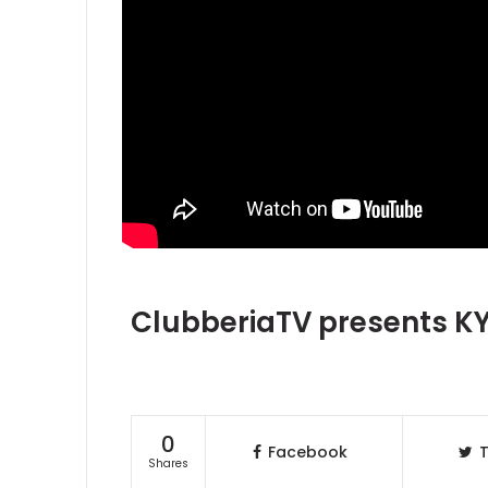
ClubberiaTV presents 
0
Facebook
T
Shares