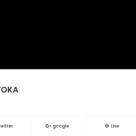
KYOKA
witter
google
Line