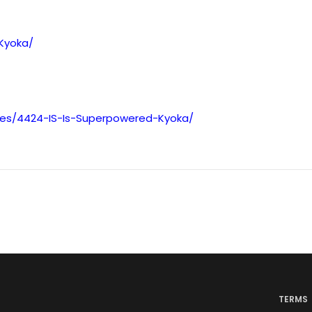
-Kyoka/
ses/4424-IS-Is-Superpowered-Kyoka/
TERMS