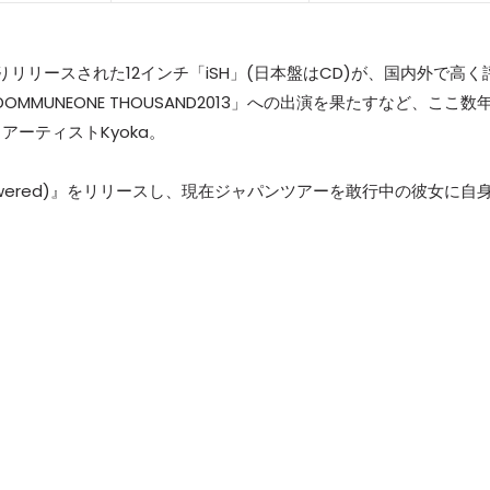
n〉よりリリースされた12インチ「iSH」(日本盤はCD)が、国内外で高く
REEDOMMUNEONE THOUSAND2013」への出演を果たすなど、ここ数
ーティストKyoka。
rpowered)』をリリースし、現在ジャパンツアーを敢行中の彼女に自