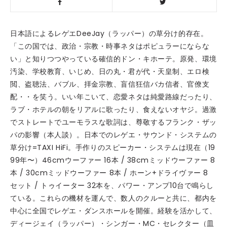
日本語によるレゲエDeeJay（ラッパー）の草分け的存在。
「この国では、政治・宗教・時事ネタはポピュラーにならな
い」と知りつつやっている確信的ドン・キホーテ。原発、環境
汚染、学校教育、いじめ、日の丸・君が代・天皇制、エロ検
閲、盗聴法、バブル、拝金宗教、盲信狂信バカ信者、官僚支
配・・を笑う。いい年こいて、恋愛ネタは純愛路線だったり、
ラブ・ホテルの朝をリアルに歌ったり、食えないオヤジ。過激
でストレートでユーモラスな歌詞は、尊敬するフランク・ザッ
パの影響（本人談）。日本でのレゲエ・サウンド・システムの
草分け=TAXI HiFi。手作りのスピーカー・システムは現在（19
99年〜）46cmウーファー 16本 / 38cmミッドウーファー 8
本 / 30cmミッドウーファー 8本 / ホーン+ドライヴァー 8
セット / トゥイーター 32本を、パワー・アンプ10台で鳴らし
ている。これらの機材を運んで、数人のクルーと共に、都内を
中心に全国でレゲエ・ダンスホールを開催。経験を活かして、
ディージェイ（ラッパー）・シンガー・MC・セレクター（皿