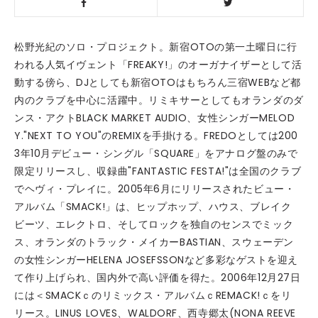
松野光紀のソロ・プロジェクト。新宿OTOの第一土曜日に行
われる人気イヴェント「FREAKY!」のオーガナイザーとして活
動する傍ら、DJとしても新宿OTOはもちろん三宿WEBなど都
内のクラブを中心に活躍中。リミキサーとしてもオランダのダ
ンス・アクトBLACK MARKET AUDIO、女性シンガーMELOD
Y."NEXT TO YOU"のREMIXを手掛ける。FREDOとしては200
3年10月デビュー・シングル「SQUARE」をアナログ盤のみで
限定リリースし、収録曲"FANTASTIC FESTA!"は全国のクラブ
でヘヴィ・プレイに。2005年6月にリリースされたビュー・
アルバム「SMACK!」は、ヒップホップ、ハウス、ブレイク
ビーツ、エレクトロ、そしてロックを独自のセンスでミック
ス、オランダのトラック・メイカーBASTIAN、スウェーデン
の女性シンガーHELENA JOSEFSSONなど多彩なゲストを迎え
て作り上げられ、国内外で高い評価を得た。2006年12月27日
には＜SMACKｃのリミックス・アルバムｃREMACK!ｃをリ
リース。LINUS LOVES、WALDORF、西寺郷太(NONA REEVE