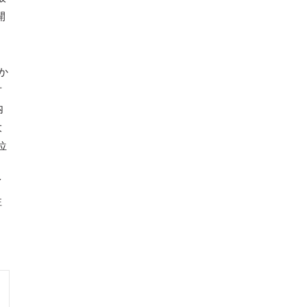
開
タ
か
方
内
大
位
イ
注