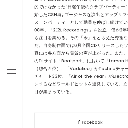
的ではなかった“日曜午後のクラブパーティー”
始したCSH4はゴージャスな演出とアップリ
ヌーンパーティーとして動員を伸ばし続けてい
08年、「2E2L Recordings」を設立
ら注目を集める。その「今」をとらえた秀逸な
だ。自身制作面では6月全国CDリリースした
容には各方面から賞賛の声が上がった。また、
のDLサイト「Beatport」において「Lemon Hea
（総合71位）、「Vadalico」がTechnoチャー
チャート33位、「Air of the Year」がEr
ンするなどワールドヒットを連発している。次
目が集まっている。
Facebook