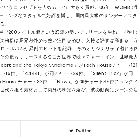
というコンセプトを広めることに大きく貢献。06年、WOMBで
フティングなスタイルで好評を博し、国内最大級のサンデーアフ
る。
。僅か2年半で200タイトル超という怒濤の勢いでリリースを重ね、世界中
楽曲群は業界内外から熱い注目を浴び、支持と評価は高まる一
ソロアルバムが異例のヒットを記録、そのオリジナリティ溢れる
その後もリリースする各曲が世界で続々チャートイン。世界最
rt and the Tokyo Syndrome」がTech Houseチャート12
ト16位、「4444r」が同チャート29位、「Silent Trick」が同
ectro Houseチャート33位、「News」が同チャート35位にランク
世代を担う素材として内外の脚光を浴び、彼の動向にシーンの
Twitter