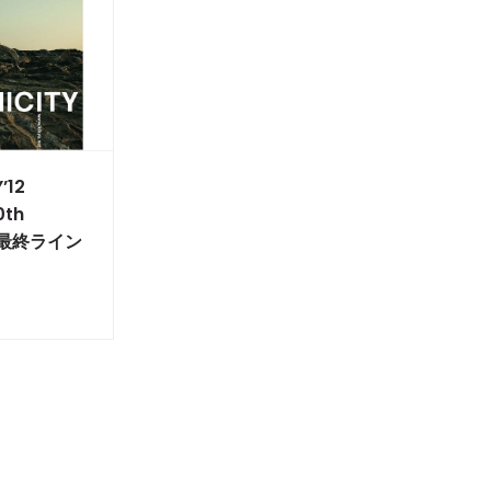
’12
0th
 -」最終ライン