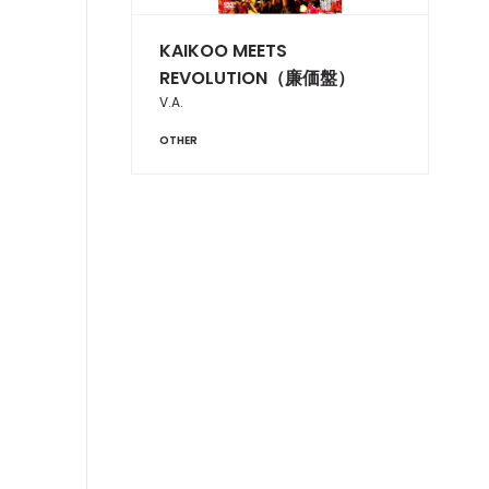
KAIKOO MEETS
REVOLUTION（廉価盤）
V.A.
OTHER