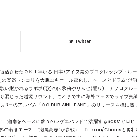
Twitter
復活させたＯＫＩ率いる 日本/アイヌ発のプログレッシブ・ル
。いにしえの楽器トンコリを大胆にもオール電化し、ベースとドラムで強
歌い継がれるウポポ(歌)の伝承曲やリムセ(踊り)、アフログル
り混じった越境サウンド。これまで主に海外フェスでライブ実
日のアルバム「OKI DUB AINU BAND」のリリースを機に遂
の“ＯＫＩ”、湘南をベースに数々のレゲエバンドで活躍するBass“ヒロヒ
の若きエース、“瀬尾高志”が参戦）、Tonkori/Chorusと勇壮