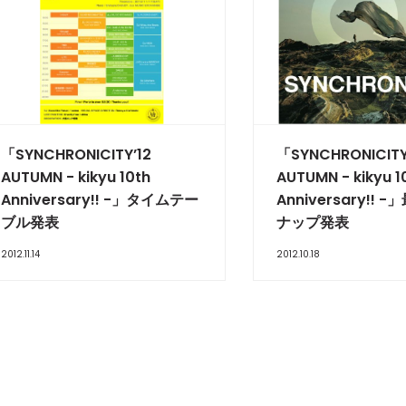
「SYNCHRONICITY’12
「SYNCHRONICITY
AUTUMN - kikyu 10th
AUTUMN - kikyu 1
Anniversary!! -」タイムテー
Anniversary!!
ブル発表
ナップ発表
2012.11.14
2012.10.18