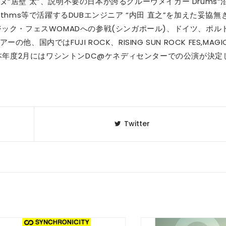
居壁 太”、説明不要の日本が誇るグルーヴメイカー Drums“
ying Rhythms等で活躍するDUBエンジニア “内田 直之”を加えた妥協無
ック・フェスWOMADへの参戦(シンガポール)、ドイツ、ポル
内ではFUJI ROCK、RISING SUN ROCK FES,MAGI
。本年度2月にはワシントンDC@ケネディセンターでの公演が決定
Twitter