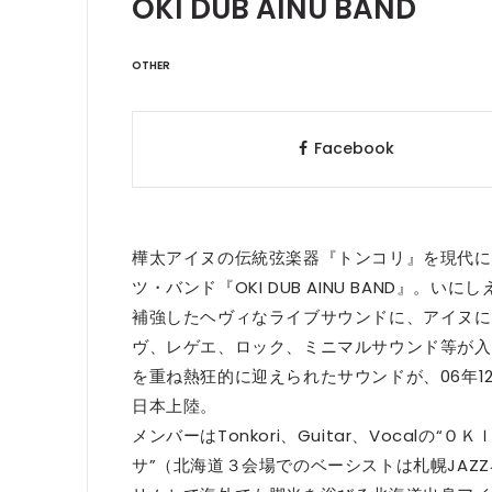
OKI DUB AINU BAND
OTHER
Facebook
樺太アイヌの伝統弦楽器『トンコリ』を現代に
ツ・バンド『OKI DUB AINU BAND』
補強したヘヴィなライブサウンドに、アイヌに
ヴ、レゲエ、ロック、ミニマルサウンド等が入
を重ね熱狂的に迎えられたサウンドが、06年12月3
日本上陸。
メンバーはTonkori、Guitar、Vocal
サ”（北海道３会場でのベーシストは札幌JAZZ界