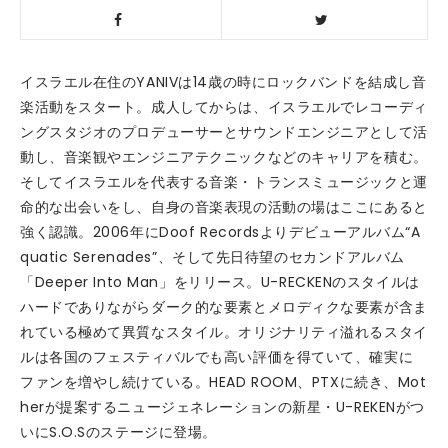
イスラエル在住のYANIVは14歳の時にロックバンドを結成し音
楽活動をスタート。成人してからは、イスラエルでレコーディ
ングスタジオのプロデューサーとサウンドエンジニアとして活
動し、音楽観やエンジニアテクニックなどのキャリアを積む。
そしてイスラエルを代表する音楽・トランスミュージックと運
命的な出会いをし、自身の音楽表現の活動の場はここにあると
強く認識。2006年にDoof Recordsよりデビューアルバム“A
quatic Serenades”、そして先日待望のセカンドアルバム
「Deeper Into Man」をリリース。U-RECKENのスタイルは
ハードでありながらダーク的な要素とメロディクな要素が含ま
れている極めて異質なスタイル。オリジナリティ溢れるスタイ
ルは各国のフェスティバルでも高い評価を得ていて、確実に
ファンを増やし続けている。HEAD ROOM、PTXに続き、Mot
herが提案するニュージェネレーションの新星・U-REKENがつ
いにS.O.Sのステージに登場。