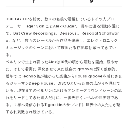
DUB TAYLORを始め、数々の名義で活躍しているドイツ人プロ
デューサーTiger Skin ことAlex Kruger。 長年に渡る活動を通じ
て、Dirt Crew Recordings、Dessous,、Resopal Schallwar
e、など、 数々のレーベルから作品を発表し、エレクトロニック
ミュージックのシーンにおい て確固たる存在感を 放ってきてい
る。
ベルリンで生まれ育ったAlexは10代の頃から活動を開始。緩やか
に、そして着実に 深化させて来た独自の grooveは深く独創的。
近年ではTechno色が強かった楽曲からHouss grooveを感じさせ
るジャーマンDeep House、DISCOといった曲の広がりを見せて
いる。現在までのベルリンにおけるアンダーグラウンドシーンの流
れをリードしてきた達人だけに、一歩先行くレベルの世界観であ
る。世界へ発信されるTigerskinのサウンドに世界中の人たちが魅
了され刺激され続けている。