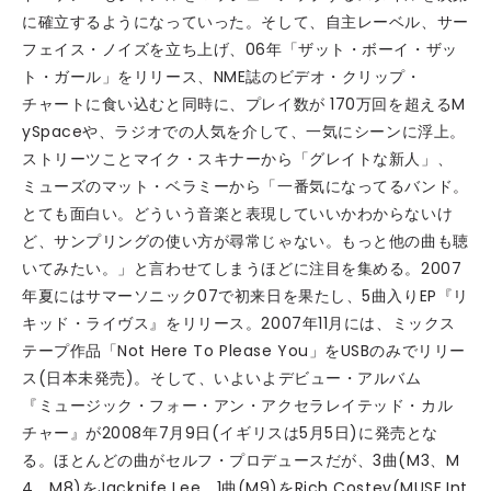
に確立するようになっていった。そして、自主レーベル、サー
フェイス・ノイズを立ち上げ、06年「ザット・ボーイ・ザッ
ト・ガール」をリリース、NME誌のビデオ・クリップ・
チャートに食い込むと同時に、プレイ数が 170万回を超えるM
ySpaceや、ラジオでの人気を介して、一気にシーンに浮上。
ストリーツことマイク・スキナーから「グレイトな新人」、
ミューズのマット・ベラミーから「一番気になってるバンド。
とても面白い。どういう音楽と表現していいかわからないけ
ど、サンプリングの使い方が尋常じゃない。もっと他の曲も聴
いてみたい。」と言わせてしまうほどに注目を集める。2007
年夏にはサマーソニック07で初来日を果たし、5曲入りEP『リ
キッド・ライヴス』をリリース。2007年11月には、ミックス
テープ作品「Not Here To Please You」をUSBのみでリリー
ス(日本未発売)。そして、いよいよデビュー・アルバム
『ミュージック・フォー・アン・アクセラレイテッド・カル
チャー』が2008年7月9日(イギリスは5月5日)に発売とな
る。ほとんどの曲がセルフ・プロデュースだが、3曲(M3、M
4、M8)をJacknife Lee、1曲(M9)をRich Costey(MUSE,Int