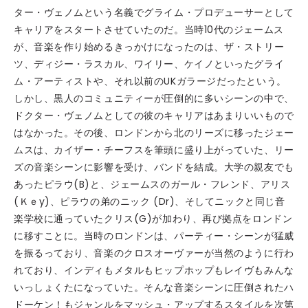
ター・ヴェノムという名義でグライム・プロデューサーとして
キャリアをスタートさせていたのだ。当時10代のジェームス
が、音楽を作り始めるきっかけになったのは、ザ・ストリー
ツ、ディジー・ラスカル、ワイリー、ケイノといったグライ
ム・アーティストや、それ以前のUKガラージだったという。
しかし、黒人のコミュニティーが圧倒的に多いシーンの中で、
ドクター・ヴェノムとしての彼のキャリアはあまりいいもので
はなかった。その後、ロンドンから北のリーズに移ったジェー
ムスは、カイザー・チーフスを筆頭に盛り上がっていた、リー
ズの音楽シーンに影響を受け、バンドを結成。大学の親友でも
あったピラウ(B)と、ジェームスのガール・フレンド、アリス
(Ｋｅy)、ピラウの弟のニック (Dr)、そしてニックと同じ音
楽学校に通っていたクリス(G)が加わり、再び拠点をロンドン
に移すことに。当時のロンドンは、パーティー・シーンが猛威
を振るっており、音楽のクロスオーヴァーが当然のように行わ
れており、インディもメタルもヒップホップもレイヴもみんな
いっしょくたになっていた。そんな音楽シーンに圧倒されたハ
ドーケン！もジャンルをマッシュ・アップするスタイルを次第