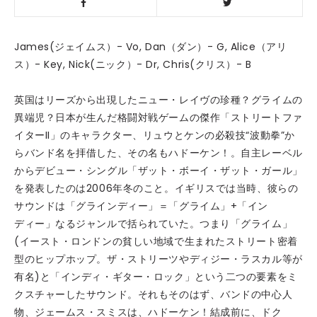
James(ジェイムス）- Vo, Dan（ダン）- G, Alice（アリ
ス）- Key, Nick(ニック）- Dr, Chris(クリス）- B
英国はリーズから出現したニュー・レイヴの珍種？グライムの
異端児？日本が生んだ格闘対戦ゲームの傑作「ストリートファ
イターII」のキャラクター、リュウとケンの必殺技“波動拳”か
らバンド名を拝借した、その名もハドーケン！。自主レーベル
からデビュー・シングル「ザット・ボーイ・ザット・ガール」
を発表したのは2006年冬のこと。イギリスでは当時、彼らの
サウンドは「グラインディー」＝「グライム」+「イン
ディー」なるジャンルで括られていた。つまり「グライム」
(イースト・ロンドンの貧しい地域で生まれたストリート密着
型のヒップホップ。ザ・ストリーツやディジー・ラスカル等が
有名)と「インディ・ギター・ロック」という二つの要素をミ
クスチャーしたサウンド。それもそのはず、バンドの中心人
物、ジェームス・スミスは、ハドーケン！結成前に、ドク