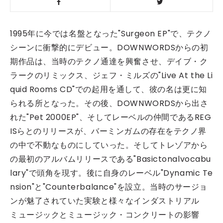
1995年に今では名盤となった"Surgeon EP"で、テクノ
シーンに衝撃的にデビュー。DOWNWORDSからの初
期作品は、当時のテクノ通達を興奮させ、デイブ・ク
ラークのリミックス、ジェフ・ミルズの"Live At the Li
quid Rooms CD"での起用を通して、彼の名は更に知
られる所となった。その後、DOWNWORDSから出さ
れた"Pet 2000EP"、そしてレーベルの仲間であるREG
ISらとのリリースが、バーミンガムの存在をテクノ界
の中で不動なものにしていった。そしてトレゾアから
の最初のアルバムリリースである"Basictonalvocabu
lary"で頭角を現す。後に自身のレーベル"Dynamic Te
nsion"と"Counterbalance"を設立。当時のサージョ
ンが魅了されていた実験と様々なインダストリアル
ミュージックとミュージック・コンクリートの影響