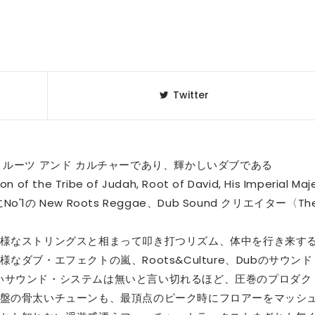
Twitter
 ルーツ アンド カルチャーであり、輝かしいダブである
ion of the Tribe of Judah, Root of David, His Imperial Maj
! 名実共にNo'1の New Roots Reggae、Dub Sound クリエイター〈Th
様なストリングスと相まって叩き打つリズム、体中を行き来す
ダブ・エフェクトの嵐、Roots&Culture、Dubのサウンド
からないサウンド・システムは無いと言い切れるほど、圧巻のプロダク
盤の骨太いチューンも、最頂点のピーク時にフロアーをマッシ