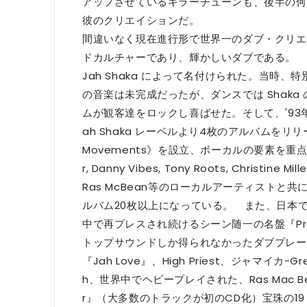
アップさせているキラーチューンも、後半の何
彼のクリエイションだ。
間違いなく現在進行形で世界一のダブ・クリエ
ドカルチャーであり、輝かしいダブである。 The 
Jah Shaka によって名付けられた。当時、
の音楽は未完成だったが、ダンスでは Shak
ムが観客達をロックし喜ばせた。そして、'93年に
ah Shaka レーベルより4枚のアルバムをリリ
Movements》を設立、ボーカルの要素を重点的に取
r, Danny Vibes, Tony Roots, Christine Mill
Ras McBean等のローカルアーティスト
ルバム20枚以上になっている。 また、日本では 2
中で再プレスされ続けるシーン随一の名盤『Prowling
トップサウンドしか得られなかったダブプレートに始まり
『Jah Love』、High Priest、ジャマイカ-Gr
h、世界中でヘビープレイされた、Ras Mac Bean 『Se
r』（大多数のトラックが初のCD化）宝珠の19トラッ