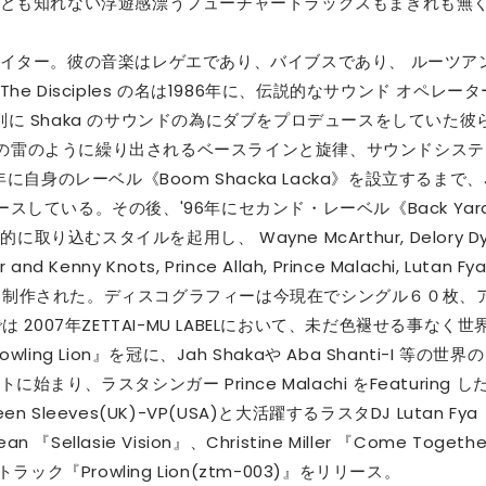
とも知れない浮遊感漂うフューチャートラックスもまぎれも無
イター。彼の音楽はレゲエであり、バイブスであり、 ルーツア
Disciples の名は1986年に、伝説的なサウンド オペレータ
特別に Shaka のサウンドの為にダブをプロデュースをしていた彼
a の雷のように繰り出されるベースラインと旋律、サウンドシステ
自身のレーベル《Boom Shacka Lacka》を設立するまで、
ースしている。その後、'96年にセカンド・レーベル《Back Yar
り込むスタイルを起用し、 Wayne McArthur, Delory D
er and Kenny Knots, Prince Allah, Prince Malachi, Lutan Fya
と共に制作された。ディスコグラフィーは今現在でシングル６０枚、
007年ZETTAI-MU LABELにおいて、未だ色褪せる事なく世
 Lion』を冠に、Jah Shakaや Aba Shanti-I 等の世界の
、ラスタシンガー Prince Malachi をFeaturing し
een Sleeves(UK)-VP(USA)と大活躍するラスタDJ Lutan Fya
llasie Vision』、Christine Miller 『Come Togeth
ク『Prowling Lion(ztm-003)』をリリース。