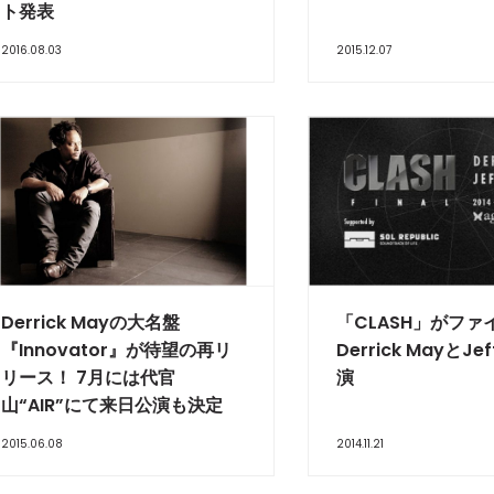
ト発表
2016.08.03
2015.12.07
Derrick Mayの大名盤
「CLASH」がファ
『Innovator』が待望の再リ
Derrick MayとJef
リース！ 7月には代官
演
山“AIR”にて来日公演も決定
2015.06.08
2014.11.21