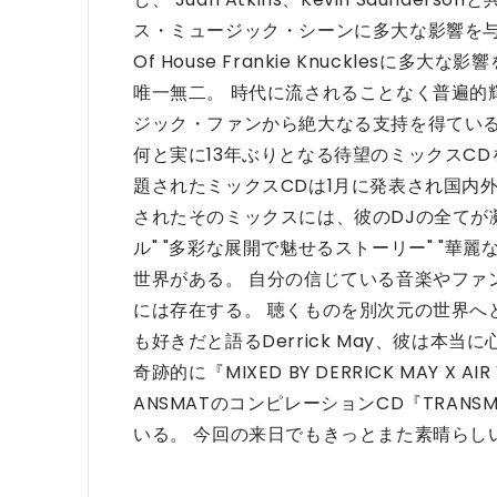
ス・ミュージック・シーンに多大な影響を与える。
Of House Frankie Knucklesに多大
唯一無二。 時代に流されることなく普遍的
ジック・ファンから絶大なる支持を得ている
何と実に13年ぶりとなる待望のミックスCDをリリー
題されたミックスCDは1月に発表され国内
されたそのミックスには、彼のDJの全てが
ル" "多彩な展開で魅せるストーリー" "華
世界がある。 自分の信じている音楽やファ
には存在する。 聴くものを別次元の世界へ
も好きだと語るDerrick May、彼は本
奇跡的に『MIXED BY DERRICK MAY X
ANSMATのコンピレーションCD『TRANSM
いる。 今回の来日でもきっとまた素晴らし