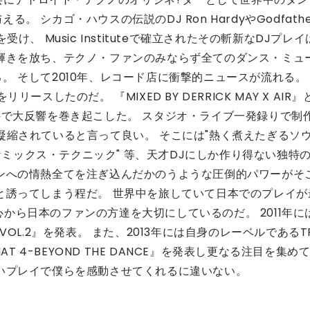
 シカゴ・ハウスの伝説のDJ Ron HardyやGodfathe
な影響を受け、 Music Instituteで確立されたその斬新なDJプレイ
輝きを放ち、テクノ・ファンのみならず全てのダンス・ミュ
。 そして2010年、レコード店に衝撃的ニュースが流れる。
スしたのだ。 『MIXED BY DERRICK MAY X AIR』
外で大反響を巻き起こした。 スタジオ・ライブ一発録りで制
凝縮されていると言って良い。 そこには"熱く煮えたぎるソ
麗なミックス・テクニック" 等、天才DJにしか作り得ない独特
ンへの情熱全てを注ぎ込んだかのうような圧倒的パワーがそ
と誘ってしまう程だ。 世界中を旅していて日本でのプレイが
当に心から日本のファンの方達を大切にしているのだ。 2011年に
 AIR VOL.2』を発表。 また、2013年には自身のレーベルであるT
AT 4-BEYOND THE DANCE』を発表し更なる注目を集め
いプレイで僕らを感動させてくれるに違いない。