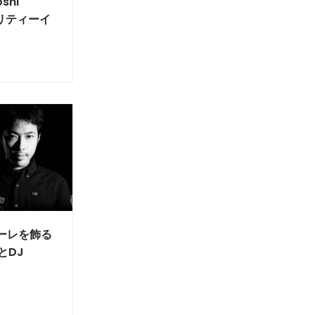
oshi
ャリティーイ
ナーレを飾る
YとDJ