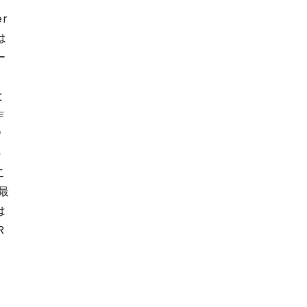
r
は
ー
と
作
ウ
の
こ
最
は
R
て