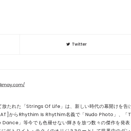
Twitter
ickmay.com/
たれた「Strings Of Life」は、新しい時代の幕開けを告
らRhythim Is Rhythim名義で「Nudo Photo」、「T
nd The Dance」等今でも色褪せない輝きを放つ数々の傑作を発表
dersonと共にデトロイト・テクノのオリジネ?ターとして世界中のダン