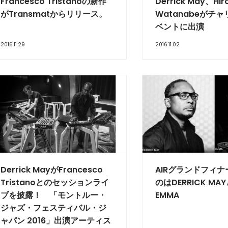
Francesco Tristanoの新作
Derrick May、Hir
がTransmatからリリース。
Watanabeがチ
ベントに出演
2016.11.29
2016.11.02
Derrick MayがFrancesco
AIRグランドフィ
Tristanoとのセッションライ
のはDERRICK MA
ブを披露！ 「モントルー・
EMMA
ジャズ・フェスティバル・ジ
ャパン 2016」出演アーティス