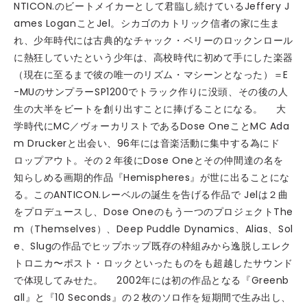
NTICON.のビートメイカーとして君臨し続けているJeffery J
ames LoganことJel。シカゴのカトリック信者の家に生ま
れ、少年時代には古典的なチャック・ベリーのロックンロール
に熱狂していたという少年は、高校時代に初めて手にした楽器
（現在に至るまで彼の唯一のリズム・マシーンとなった）＝E
-MUのサンプラーSP1200でトラック作りに没頭、その後の人
生の大半をビートを創り出すことに捧げることになる。 大
学時代にMC／ヴォーカリストであるDose OneことMC Ada
m Druckerと出会い、96年には音楽活動に集中する為にド
ロップアウト。その２年後にDose Oneとその仲間達の名を
知らしめる画期的作品『Hemispheres』が世に出ることにな
る。このANTICON.レーベルの誕生を告げる作品で Jelは２曲
をプロデュースし、Dose Oneのもう一つのプロジェクトThe
m（Themselves）、Deep Puddle Dynamics、Alias、Sol
e、Slugの作品でヒップホップ既存の枠組みから逸脱しエレク
トロニカ〜ポスト・ロックといったものをも超越したサウンド
で体現してみせた。 2002年には初の作品となる『Greenb
all』と『10 Seconds』の２枚のソロ作を短期間で生み出し、