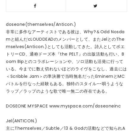
doseone(themselves/Anticon.)
非常に多作なアーティストである彼は、Why?＆Odd Nosda
mと組んだcLOUDDEADのメンバーとして、またJelとのThe
mselves(Anticon.)としても活動してきた。詩人としてポエ
トリーCD、通称ドーズ本『the PELT』の出版活動も行い、B
oom Bipとのコラボレーションや、ソロ活動も活発に行って
いる。今までに数え切れないほどのライヴをこなし、過去には
＜Scribble Jam＞の準決勝で当時無名だったEminemとMC
バトルを行なった経験もある。独特のスタイル--唄うような
ラップ／ラップのような歌で唯一無二の存在である。
DOSEONE MYSPACE www.myspace.com/doseoneinc
Jel(ANTICON.)
主にThemselves／Subtle／13 & Godの活動などで知られA