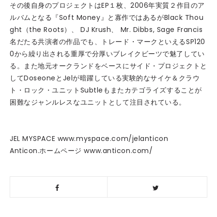
その後自身のプロジェクトはEP１枚、2006年実質２作目のア
ルバムとなる『Soft Money』と寡作ではあるがBlack Thou
ght（the Roots）、 DJ Krush、 Mr. Dibbs, Sage Francis
名だたる共演者の作品でも、トレード・マークといえるSP120
0から繰り出される重厚で分厚いブレイクビーツで魅了してい
る。また地元オークランドをベースにサイド・プロジェクトと
してDoseoneとJelが暗躍している実験的なサイケ＆クラウ
ト・ロック・ユニットSubtleもまたカテゴライズすることが
困難なジャンルレスなユニットとして注目されている。
JEL MYSPACE www.myspace.com/jelanticon
Anticon.ホームページ www.anticon.com/