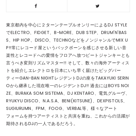
東京都内を中心に２ターンテーブルオンリーによるDJ STYLE
でELECTRO、FIDGET、B-MORE、DUB STEP、DRUM'N'BAS
S、HIP HOP、DISCO、TECHNOなどをノンジャンルでMIX U
P!!常にレコード屋というバックボーンを感じさせる新しい音
楽性とレコードへの愛情をフロアへ放つビートジャンキーとも
言うべき変則リズムマスター!! そして、数々の海外アーティス
トを紹介しエレクトロを日本にいち早く届けたビッグパー
ティーGAN-BAN NIGHTレジデントDJの座をTAKAYUKI SERIN
Oから継承した現在唯一のレジデントDJ!! 過去にはBOYS NOI
ZE、BURAKA SOM SISTEMA、DJ KENTARO、電気グルーヴ、
RYUKYU DISCO、N.A.S.A、BENI(KITSUNE)、DEXPISTOLS、
SUGIURUMN、FPM、FOOG、VERBAL等、様々なアート
フォームを持つアーティストと共演を重ね、これからの活躍が
期待されるDJの一人であるだろう。