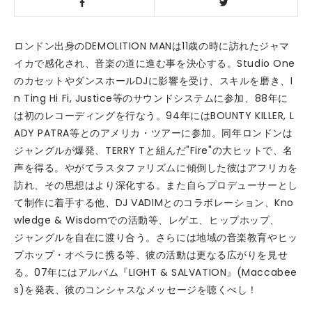
ロンドン出身のDEMOLITION MANは11歳の時に訪れたジャマ
イカで感化され、音楽の道に進む事を決心する。Studio One
のカセットやダンスホールDJに影響を受け、スキルを磨き、I
n Ting Hi Fi, Justice等のサウンドシステムに参加、88年に
は初のレコーディングを行なう。94年にはBOUNTY KILLER, L
ADY PATRA等とのアメリカ・ツアーに参加。同年ロンドンは
ジャングルが爆発、TERRY Tと組んだ"Fire"の大ヒットで、名
声を得る。やがてラスタファリズムに傾倒した彼はアフリカを
訪れ、その思想はより深化する。また自らプロデューサーとし
て制作に着手する他、DJ VADIMとのコラボレーション、Kno
wledge & Wisdomでの活動等、レゲエ、ヒップホップ、
ジャングルを自在に渡り合う。さらには地域の音楽教育やヒッ
プホップ・オペラに携る等、彼の活動は更なる広がりを見せ
る。07年にはアルバム『LIGHT & SALVATION』(Maccabee
s)を発表、彼のコンシャスなメッセージを聴くべし！