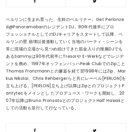
ベルリンに生まれ育った、生粋のベルリナー。Get Perlonze
d@PanoramabarのレジデントDJ。80年代後半にプロ
フェッショナルとしてのDJキャリアをスタートして以降、ベ
ルリンの壁 崩壊以後激動していく当地のパーティ・シーンを
常に現場の立場から見つめ続けてきた筋金入りの辣腕DJでも
あるSammyは90年代前半にTresorや E-Werkなどでレジデ
ントを務め、1997年オッフェンバッハPeak ClubでのZipこと
Thomas Franzmannとの邂逅を経て翌1998年にはZip、Mar
kus Nikolai、Chris Rehbergerらと共にレーベル[PERLON]を
立ち上げる。[PERLON]立ち上げ以降はZipとのプロジェクトP
antytecをメインとし たプロデュース・ワークも開始し、20
07年以降はBruno PronsatoとのプロジェクトHalf Hawaiiと
しての活動も並行して行なっている。