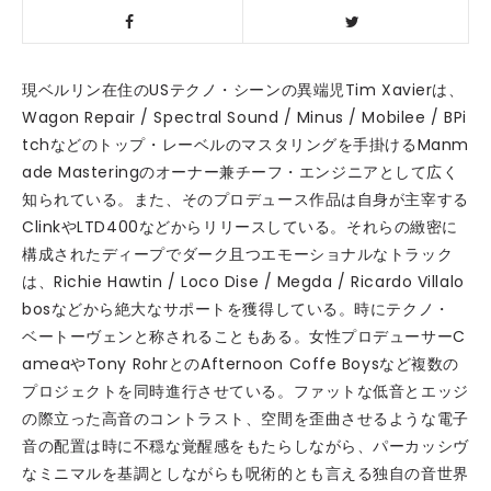
現ベルリン在住のUSテクノ・シーンの異端児Tim Xavierは、
Wagon Repair / Spectral Sound / Minus / Mobilee / BPi
tchなどのトップ・レーベルのマスタリングを手掛けるManm
ade Masteringのオーナー兼チーフ・エンジニアとして広く
知られている。また、そのプロデュース作品は自身が主宰する
ClinkやLTD400などからリリースしている。それらの緻密に
構成されたディープでダーク且つエモーショナルなトラック
は、Richie Hawtin / Loco Dise / Megda / Ricardo Villalo
bosなどから絶大なサポートを獲得している。時にテクノ・
ベートーヴェンと称されることもある。女性プロデューサーC
ameaやTony RohrとのAfternoon Coffe Boysなど複数の
プロジェクトを同時進行させている。ファットな低音とエッジ
の際立った高音のコントラスト、空間を歪曲させるような電子
音の配置は時に不穏な覚醒感をもたらしながら、パーカッシヴ
なミニマルを基調としながらも呪術的とも言える独自の音世界