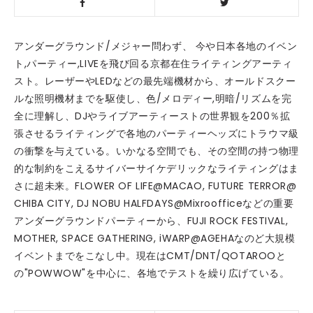
アンダーグラウンド/メジャー問わず、 今や日本各地のイベン
ト,パーティー,LIVEを飛び回る京都在住ライティングアーティ
スト。レーザーやLEDなどの最先端機材から、オールドスクー
ルな照明機材までを駆使し、色/メロディー,明暗/リズムを完
全に理解し、DJやライブアーティーストの世界観を200％拡
張させるライティングで各地のパーティーヘッズにトラウマ級
の衝撃を与えている。いかなる空間でも、その空間の持つ物理
的な制約をこえるサイバーサイケデリックなライティングはま
さに超未来。FLOWER OF LIFE@MACAO, FUTURE TERROR@
CHIBA CITY, DJ NOBU HALFDAYS@Mixroofficeなどの重要
アンダーグラウンドパーティーから、FUJI ROCK FESTIVAL,
MOTHER, SPACE GATHERING, iWARP@AGEHAなのど大規模
イベントまでをこなし中。現在はCMT/DNT/QOTAROOと
の"POWWOW"を中心に、各地でテストを繰り広げている。