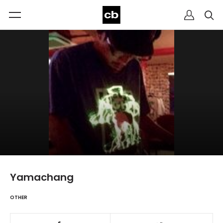
Yamachang
OTHER