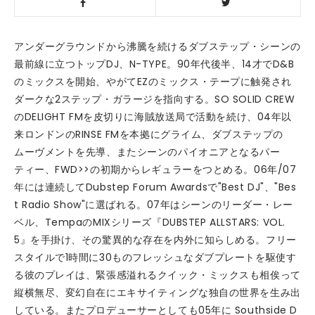
アンダーグラウンドから沸騰を続けるダブステップ・シーンの
最前線に立つトップDJ、N-TYPE。90年代後半、14才でD&B
のミックスを開始、やがてEZのミックス・テープに触発され
ダークな2ステップ・ガラージを指向する。SO SOLID CREW
のDELIGHT FMを皮切りに海賊放送局で活動を続け、04年以
来ロンドンのRINSE FMを本拠にグライム、ダブステップの
ムーヴメントを先導、またシーンのパイオニアとなるパー
ティー、FWD>>の初期からレギュラーをつとめる。06年/07
年には連続してDubstep Forum Awardsで"Best DJ"、"Bes
t Radio Show"に選ばれる。07年はシーンのリーダー・レー
ベル、TempaのMIXシリーズ『DUBSTEP ALLSTARS: VOL.
5』を手掛け、その驚異的な存在を内外に知らしめる。フリー
スタイルで1時間に30ものフレッシュなダブプレートを駆使す
る彼のプレイは、緊張感溢れるクイック・ミックスも相俟って
縦横無尽、変幻自在にエキサイティングな独自の世界を生み出
している。またプロデューサーとしても05年に Southside D