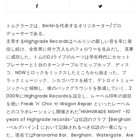
トムクラークは、Berlinを代表するオリジネーター/プロ
デューサーである。
主宰するHighgrade Recordsはベルリンの新しい音を常に発
信し続け、全世界に何十万人ものフォロワーを生みだし、見事
に成功した。トムのDJライブのルーツは学生時代にカセット
プレーヤーと１台のターンテーブルでヒップホップ、ディス
コ、NDWとロックをミックスしたところから始まった。ブ
ラックミュージック、シカゴハウスを経て、デトロイトミュー
ジックへと傾倒し、彼のバックグラウンドを形成していく。2
000年にHighgrade Recordsを設立し、レーベル10年の節目
を祝い Freak 'n' Chic や Wagon Repair といったレーベル
とのコラボレーションし開催された"HIGHGRADE NIGHT -10
years of Highgrade records-"は伝説のクラブ【Berghain
-ベルグハイン】において記録されるべき伝説の一夜になっ
た。現在ではPanorama Bar、Berghain、Watergate、Are