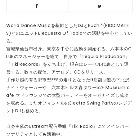
World Dance Musicを基軸としたDJとBuchi*(RIDDIMATE
S)とのユニットElequesta Of Tablaでの活動を中心としてい
る。
宮城県仙台市出身。東京を中心に活動を開始する。六本木のC
LUBのマネージャーを経て、自身で『Tequila Production』
『Tiki Records』を立ち上げ、現在はレーベル代表として運
営する。数々の配信、アナログ、CDをリリース。
手作り感の有る都市型FESの走りとなった9店舗回遊の下北沢
ナイトウォーカーや、六本木ヒルズ森タワー52F Museum c
afe マドラウンジでの大型パーティーをオーガナイズし成功
を収める。またオフィシャルのElectro Swing Partyのレジデ
ントDJも務める。
自身主催のUstream配信番組『Tiki Radio』にてメインパー
ソナリティとしても活動中。