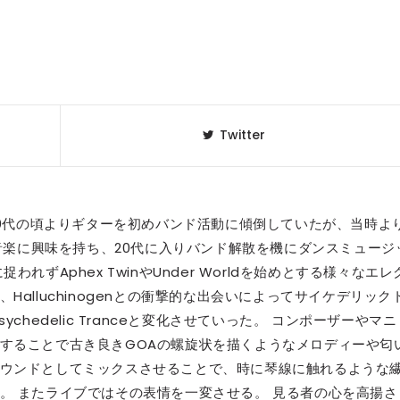
Twitter
10代の頃よりギターを初めバンド活動に傾倒していたが、当時よ
体とする音楽に興味を持ち、20代に入りバンド解散を機にダンスミュージ
ずAphex TwinやUnder Worldを始めとする様々なエレ
alluchinogenとの衝撃的な出会いによってサイケデリック
hedelic Tranceと変化させていった。 コンポーザーやマニ
することで古き良きGOAの螺旋状を描くようなメロディーや匂
ウンドとしてミックスさせることで、時に琴線に触れるような
。 またライブではその表情を一変させる。 見る者の心を高揚さ