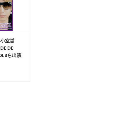
」に小室哲
E DE
TOLSら出演