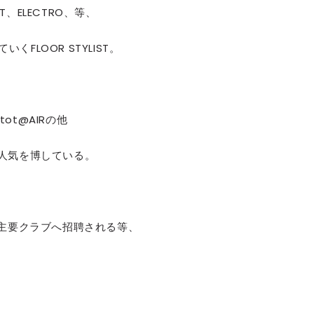
GET、ELECTRO、等、
いくFLOOR STYLIST。
tot@AIRの他
して人気を博している。
内主要クラブへ招聘される等、