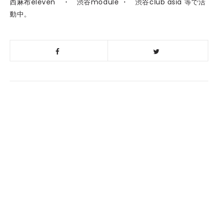
西麻布eleven ・ 渋谷module ・ 渋谷club asia 等で活
動中。