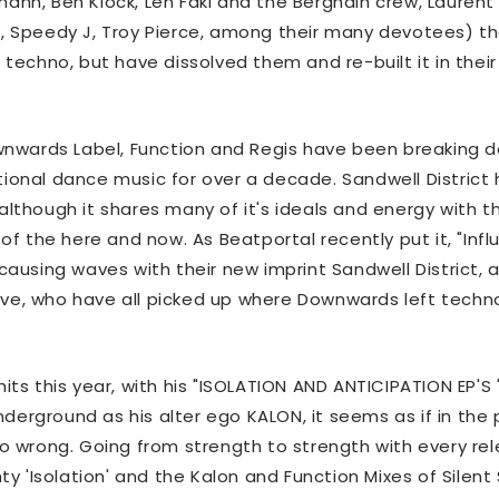
ann, Ben Klock, Len Faki and the Berghain crew, Laurent
hive, Speedy J, Troy Pierce, among their many devotees) t
 techno, but have dissolved them and re-built it in their
ownwards Label, Function and Regis have been breaking 
ional dance music for over a decade. Sandwell District 
although it shares many of it's ideals and energy with t
of the here and now. As Beatportal recently put it, "Infl
causing waves with their new imprint Sandwell District, 
ve, who have all picked up where Downwards left techno
its this year, with his "ISOLATION AND ANTICIPATION EP'S 
erground as his alter ego KALON, it seems as if in the 
no wrong. Going from strength to strength with every rel
ty 'Isolation' and the Kalon and Function Mixes of Silent 