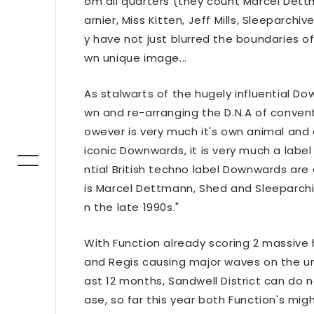
om all quarters (they count Marcel Dettm
arnier, Miss Kitten, Jeff Mills, Sleeparc
y have not just blurred the boundaries of
wn unique image...
As stalwarts of the hugely influential D
wn and re-arranging the D.N.A of convent
owever is very much it's own animal and 
iconic Downwards, it is very much a label 
ntial British techno label Downwards are 
is Marcel Dettmann, Shed and Sleeparchi
n the late 1990s."
With Function already scoring 2 massive h
and Regis causing major waves on the und
ast 12 months, Sandwell District can do 
ase, so far this year both Function's migh