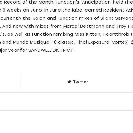
o Record of the Month, Function's 'Anticipation' held th
r 6 weeks on Juno, in June the label earned Resident Ad
 currently the Kalon and Function mixes of Silent Servan
t. And now with mixes from Marcel Dettmann and Troy Pi
2"s, as well as Function remixing Miss Kitten, Heartthrob 
 and Mundo Muzique +8 classic, Final Exposure 'Vortex', 
jor year for SANDWELL DISTRICT.
Twitter