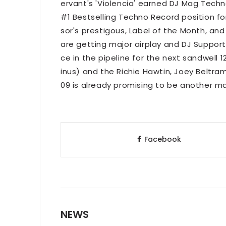
ervant's 'Violencia' earned DJ Mag Techn
#1 Bestselling Techno Record position fo
sor's prestigous, Label of the Month, and
are getting major airplay and DJ Suppor
ce in the pipeline for the next sandwell 1
inus) and the Richie Hawtin, Joey Beltram
09 is already promising to be another ma
Facebook
NEWS