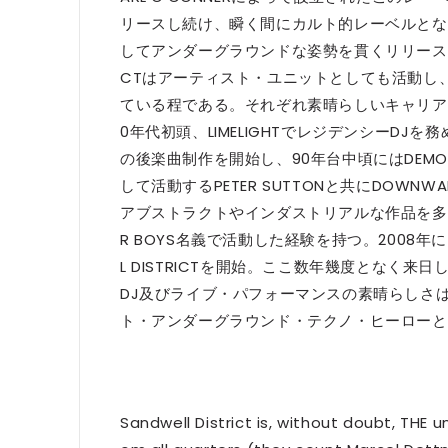
リースし続け、瞬く間にカルト的レーベルとなる。SILE
してアンダーグラウンドな姿勢を貫くリリースも世
CTはアーティスト・ユニットとしても活動し、D
ている程である。それぞれ素晴らしいキャリアを
0年代初頭、LIMELIGHTでレジデンシーDJを
の後楽曲制作を開始し、90年台中頃にはDEMON 
して活動するPETER SUTTONと共にDOW
アブストラクトやインダストリアルな作品を多数リリー
R BOYS名義で活動した経験を持つ。2008
L DISTRICTを開始。ここ数年幾度となく来日し
DJ及びライブ・パフォーマンスの素晴らしさ
ト・アンダーグラウンド・テクノ・ヒーローとなった
Sandwell District is, without doubt, THE