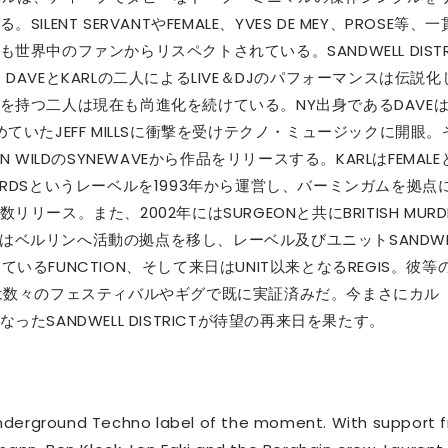
NT SERVANTやFEMALE、YVES DE MEY、PROSE等、一
界中のファンからリスペクトされている。SANDWELL DISTR
AVEとKARLの二人によるLIVE＆DJのパフォーマンスは伝説化
持つ二人は現在も尚進化を続けている。NY出身であるDAVEは
務めていたJEFF MILLSに衝撃を受けテクノ・ミュージックに開眼。
WILDのSYNEWAVEから作品をリリースする。KARLはFEMALE
NWARDSというレーベルを1993年から運営し、バーミンガムを拠点
ス。また、2002年にはSURGEONと共にBRITISH MURD
年にはベルリンへ活動の拠点を移し、レーベル及びユニットSANDWE
ているFUNCTION、そして来日はUNIT以来となるREGIS。彼等
は数々のフェスティバルやギグで既に実証済みだ。今まさにカル
SANDWELL DISTRICTが待望の再来日を果たす。
 underground Techno label of the moment. With support f