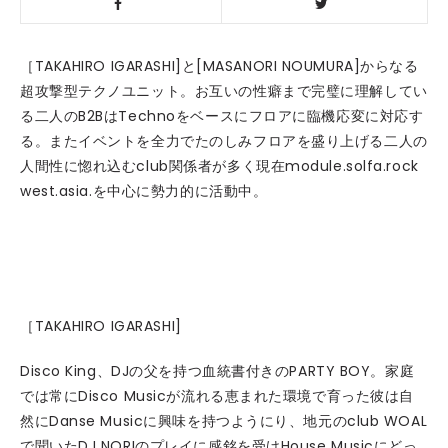
［TAKAHIRO IGARASHI]と[MASANORI NOUMURA]からなる
超攻撃型テクノユニット。お互いの性癖まで完璧に理解してい
る二人のB2BはTechnoをベースにフロアに臨機応変に対応す
る。またイベントを全力でたのしみフロアを盛り上げる二人の
人間性に惚れ込むclub関係者が多く現在module.solfa.rock
west.asia.を中心に勢力的に活動中。
［TAKAHIRO IGARASHI]
Disco King、DJの父を持つ血統書付きのPARTY BOY。家庭
では常にDisco Musicが流れる恵まれた環境で育った彼は自
然にDanse Musicに興味を持つようにり、地元のclub WOAL
で聞いたDJ NORIのプレイに感銘を受けHouse Musicにどっ