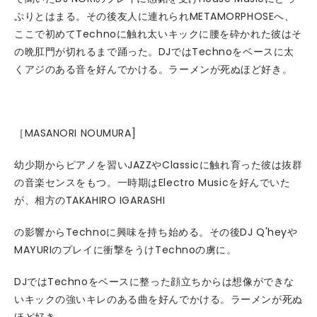
ぷりとはまる。その後友人に連れられMETAMORPHOSEへ、
ここで初めてTechnoに触れ太いキックに腰を砕かれた彼はそ
の晩肛門が切れるまで踊った。DJではTechnoをベースに太
くアジのある音を好んでかける。ラーメンが死ぬほど好き。
［MASANORI NOUMURA]
幼少期からピアノを習いJAZZやClassicに触れ育った彼は抜群
の音楽センスをもつ。一時期はElectro Musicを好んでいた
が、相方のTAKAHIRO IGARASHI
の影響からTechnoに興味を持ち始める。その後DJ Q'heyや
MAYURIのプレイに衝撃をうけTechnoの虜に。
DJではTechnoをベースに整った顔立ちからは想像ができな
いキックの強いキレのある曲を好んでかける。ラーメンが死ぬ