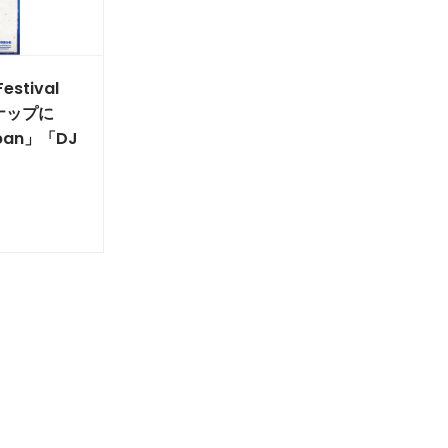
estival
ナップに
apan」「DJ