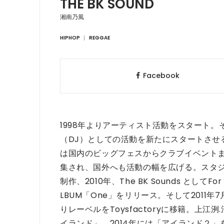
THE BK SOUND
湘南乃風
HIPHOP
REGGAE
Facebook
1998
年よりアーティスト活動をスタート。
DJ
（
）としての活動を新たにスタートさせ
は国内のビッグフェスからクラブイベント
集され、国外へも活動の幅を広げる。
スタ
2010
The BK Sounds
For
制作、
年、
として
LBUM
One
2011
7
「
」をリリース。
そして
年
Toysfactory
.
りレーベルを
に移籍。
上江洌
2014
イランド」
、
年には「アイランド２」