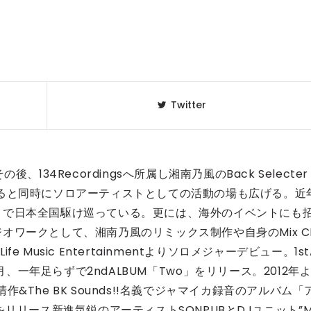
Twitter
134Recordings
Back Selecter
その後、
へ所属し湘南乃風の
ると同時にソロアーティストとしての活動の場も広げる。
近
まで日本全国駆け巡っている。
更には、海外のイベントにも
Mix 
ジオワークとして、湘南乃風のリミックス制作や自身の
 Life Music Entertainment
1s
よりソロメジャーデビュー。
2ndALBUM
Two
2012
月、一年足らずで
「
」をリリース。
年
&The BK Sounds!!
清作
名義でジャマイカ録音のアルバム「
SONPUB
DJ
”
をリリース
新進気鋭のアーティスト
と
ユニット