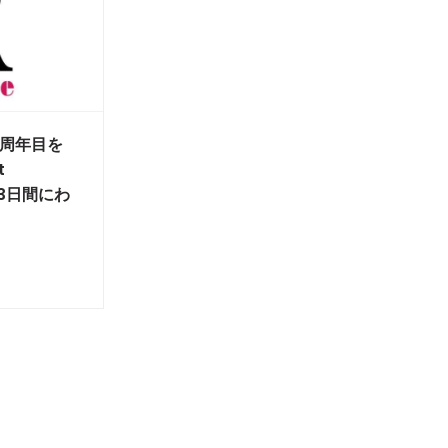
が1周年目を
t
を3日間にわ