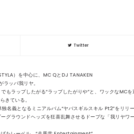
Twitter
TYLA）を中心に、MC QとDJ TANAKEN
のがラッパ我リヤ。
でもラップしたがる“ラップしたがりや”と、ワックなMCを
からきている。
の単独名義となるミニアルバム“ヤバスギルスキル Pt2”をリリ
アンダーグラウンドヘッズを狂喜乱舞させるドープな「我リヤワ
レーベル、“走馬党 Entertainment”