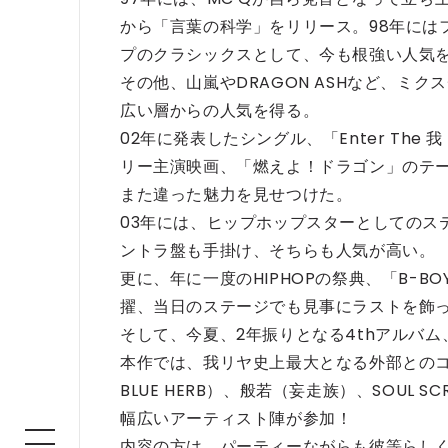
から「言葉の科学」をリリース。98年にはフ
プのクラシックスとして、今も根強い人気
その他、山嵐やDRAGON ASHなど、ミ
広い層からの人気を得る。
02年に発表したシングル、「Enter Th
リー主演映画、「燃えよ！ドラゴン」のテ
また違った魅力を見せつけた。
03年には、ヒップホップスターとしてのス
ントラ盤も手掛け、そちらも人気が高い。
更に、年に一度のHIPHOPの祭典、「B-BOY
擢、当日のステージでも見事にラストを飾
そして、今夏、2年振りとなる4thアルバム、“RG
本作では、我リヤ史上最大となる外部とのコラボレ
BLUE HERB）、般若（妄走族）、SOUL SC
幅広いアーティスト陣が参加！
内容の方は、パーティーながらも彼等らし