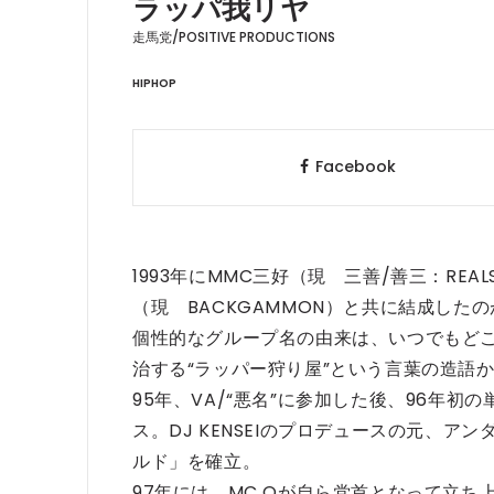
ラッパ我リヤ
走馬党/POSITIVE PRODUCTIONS
HIPHOP
Facebook
1993年にMMC三好（現 三善/善三：REALS
（現 BACKGAMMON）と共に結成した
個性的なグループ名の由来は、いつでもどこ
治する“ラッパー狩り屋”という言葉の造語
95年、VA/“悪名”に参加した後、96年初
ス。DJ KENSEIのプロデュースの元、
ルド」を確立。
97年には、MC Qが自ら党首となって立ち上げた