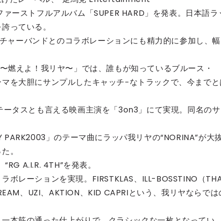
ァーストフルアルバム「SUPER HARD」を発表。日本語ラ
を誇っている。
クスチャーバンドとのコラボレーションにも精力的に参加し、幅
e 我 〜燃えよ！我リヤ〜」では、誰もが知っているブルース・
ーマを大胆にサンプルしたキャッチ−なトラックで、今までと
テータスとも言える映画主演を「3on3」にて実現。同名のサ
 PARK2003」のテーマ曲にラッパ我リヤの“NORINA”が大
った。
 A.I.R. 4TH”を発表。
ーションを実現。FIRSTKLAS、ILL-BOSSTINO（TH
REAM、UZI、AKTION、KID CAPRIという、我リヤならでは
く一本筋の通った仕上がりで、クラシックな一枚となってい