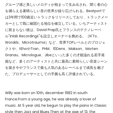
グルーブ感と美しいメロディが相まって生み出され、聞く者の心
を捕らえる素晴らしい音の世界が繰り広げられる。Beatportで
は3年間で100曲近いトラックをリリースしており、トラックメー
カーとして既に確固たる地位を確立している。いちアーティスト
に留まらない彼は、David Prap氏とフランスのテクノレーベ
ル"Inlab Recordings"を設立しオーナーを務める。［N'To、
Worakls、Microtrauma］など、世界TOPレベルとのプロジェ
クトや、tEhoやTran、PHM、10Dens、Makson、Morten
Granau、Micrologue、Jibeといった多くの才能溢れる若手発
掘など、多くのアーティストと共に最高に素晴らしい音楽シーン
を築き今やフランスで最も人気のあるレーベルまで成長を遂げ
た。プロデューサーとしての手腕も高く評価されている。
Willy was born on 10th, december 1982 in south
France.From a young age, he was already a lover of
music. At 5 year old, he begun to play the piano in Classic
style then Jazz and Blues.Then at the age of 13, the