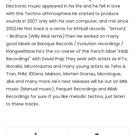
Electronic music appeared in his life and he fell in love
with this Techno athmosphere.He started to produce
sounds in 2007 only with his own computer, and mix since
2002.His first track is a remix for Kittball records : "Simon2
- Birdface (Willy Réal remix)Then He worked on many
good labels as Baroque Records / Evolution recordings /
KlangweltNow he's the co-owner of the french label "Inlab
Recordings" with David Prap.They work with artists as N'To,
Worakls, Microtrauma and many young artists as Teho &
Tran, PHM, 10Dens, Makson, Morten Granau, Micrologue,
Jibe and many more..He's next releases will be out on MNL
music (Manual music), Parquet Recordings and INlab
Recordings for sure..If you like melodic techno, just listen
to these tracks..