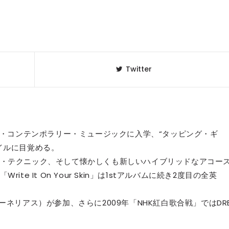
Twitter
ブ・コンテンポラリー・ミュージックに入学、“タッピング・ギ
イルに目覚める。
・テクニック、そして懐かしくも新しいハイブリッドなアコー
e It On Your Skin」は1stアルバムに続き2度目の全英
ネリアス）が参加、さらに2009年「NHK紅白歌合戦」ではDR