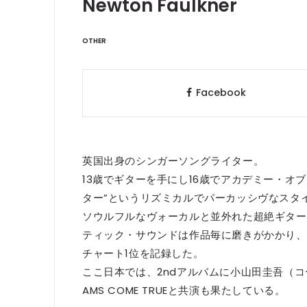
Newton Faulkner
OTHER
Facebook
英国出身のシンガーソングライター。
13歳でギターを手にし16歳でアカデミー・オ
ター”というリズミカルでパーカッシヴなスタ
ソウルフルなヴォーカルと並外れた超絶ギター
ティック・サウンドは作品毎に磨きがかかり、「Writ
チャート1位を記録した。
ここ日本では、2ndアルバムに小山田圭吾（コー
AMS COME TRUEと共演も果たしている。