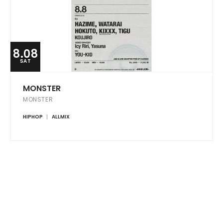
8.08
SAT
MONSTER
MONSTER
HIPHOP
ALLMIX