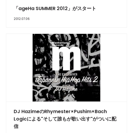
「ageHa SUMMER 2012」がスタート
2012.07.06
DJ HazimeのRhymester×Pushim×Bach
Logicによる"そして誰もが歌い出す"がついに配
信