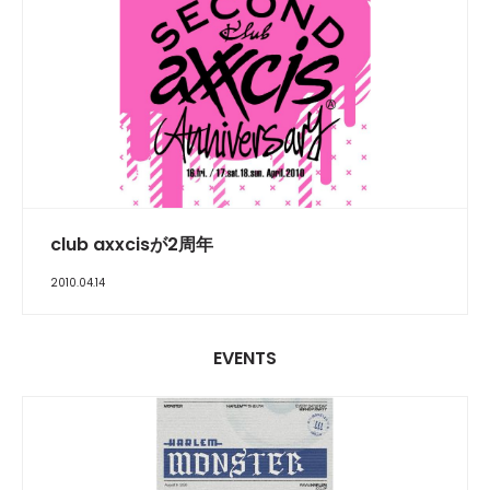
club axxcisが2周年
2010.04.14
EVENTS