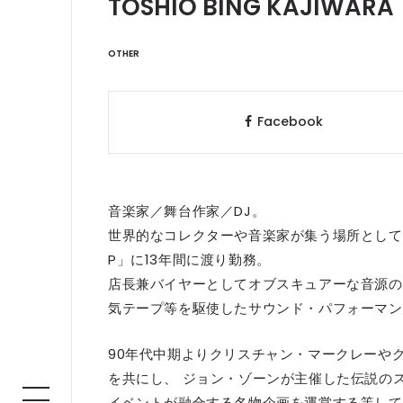
TOSHIO BING KAJIWARA
OTHER
Facebook
音楽家／舞台作家／DJ。
世界的なコレクターや音楽家が集う場所として一世
P」に13年間に渡り勤務。
店長兼バイヤーとしてオブスキュアーな音源の
気テープ等を駆使したサウンド・パフォーマン
90年代中期よりクリスチャン・マークレーやグ
を共にし、 ジョン・ゾーンが主催した伝説のス
イベントが融合する名物企画を運営する等して