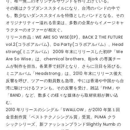
り、唯一無二のオリジナルサウンドを作り上げている。
その後はクラブダンススタイルになり、台湾のバンドの中で
も、数少ないダンススタイルを特徴としたバンドとなる。その
オリジナリティー溢れる音楽は、多数の企業からイメージキャ
ラクターのオファーが相次ぐ。
リリース作品：WE ARE SO WISE(EP)、BACK 2 THE FUTURE
vol.2(コラボアルバム)、Da Party(コラボアルバム）、Head
strong(ミニアルバム） 2009 年末にリリースした初EP「We
Are So Wise」は、chemical brothers、Bjork の専属チー
ムが制作を担当。各業界で好評となり、さらに注目を浴びる。
ミニアルバム「Headstrong」は、2010 年末にリリース後大
反響を呼び、ツアーの動員数も急増、中には香港や中国から台
湾に駆けつけるファンも。その反響を受け、雑誌「FHM」や
「BAND」など、数多くの様々な媒体から取材依頼が舞い込
む。
2010 年リリースのシングル「SWALLOW」が2010 年第１回
金音創作賞「ベストテクノシングル賞」受賞。PUMA クラ
シックシリーズ、新ファッションブランドSlightly Numb の