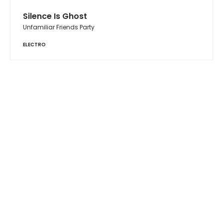
Silence Is Ghost
Unfamiliar Friends Party
ELECTRO