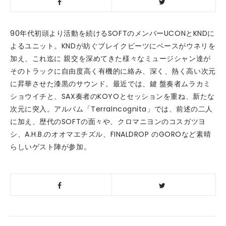
90年代初頭より活動を続けるSOFTのメンバーUCONとKNDに
よるユニット。KNDが紡ぐブレイクビーツにベースがウネリを
加え、これ迄に 親交を深めてきた様々なミュージシャン達が
そのトラックに自由度高く有機的に絡み、深く、熱く高い次元
に昇華させた漆黒のサウンド。最近では、鍵 盤奏者ムラカミ
ショウイチと、SAX奏者のKOYOとセッションを重ね、新たな
次元に突入。アルバム「TerraIncognita」では、前述の二人
に加え、歴代のSOFTの面々や、クロマニヨンのコスガツヨ
シ、A.H.B.のオオマエチズル、FINALDROP のGOROなど素晴
らしいゲスト陣が参加。