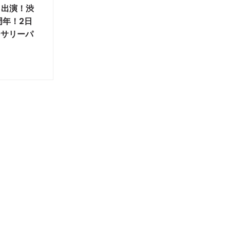
EYら出演！渋
2周年！2日
ーサリーパ