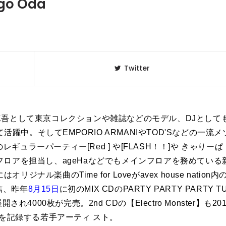
ngo Oda
Twitter
Odaは、 小田真吾として東京コレクションや雑誌などのモデル、DJとして
して活躍中。そしてEMPORIO ARMANIやTOD'Sなどの一流メ
ギュラーパーティー[Red ] や[FLASH！！]や きゃりーぱ
ンフロアを担当し、ageHaなどでもメインフロアを務めている
6にはオリジナル楽曲のTime for Loveがavex house nation内
配信、昨年
8月15日
に初のMIX CDのPARTY PARTY PARTY T
展開され4000枚が完売。2nd CDの【
Electro Monster】
も20
を記録する若手アーティ スト。