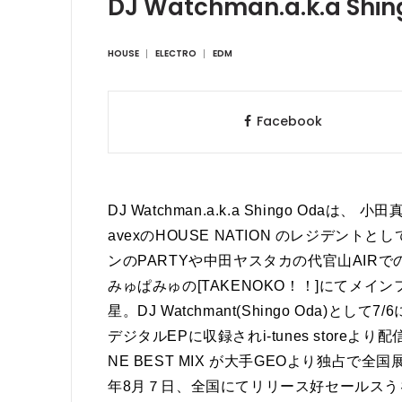
DJ Watchman.a.k.a Shi
HOUSE
ELECTRO
EDM
Facebook
DJ Watchman.a.k.a Shingo 
avexのHOUSE NATION のレジデントと
ンのPARTYや中田ヤスタカの代官山AIRでのレ
みゅぱみゅの[TAKENOKO！！]にてメイ
星。DJ Watchmant(Shingo Oda)として7/
デジタルEPに収録されi-tunes storeより
NE BEST MIX が大手GEOより独占で全国
年8月７日、全国にてリリース好セールスう