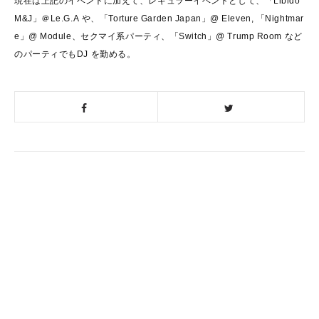
現在は上記のイベントに加えて、レギュラーイベントとして、「
Libido
M&J
」＠
Le.G.A
や、「
Torture Garden Japan
」
@ Eleven,
「
Nightmar
e
」
@ Module
、セクマイ系パーティ、「
Switch
」
@ Trump Room
など
のパーティでも
DJ
を勤める。