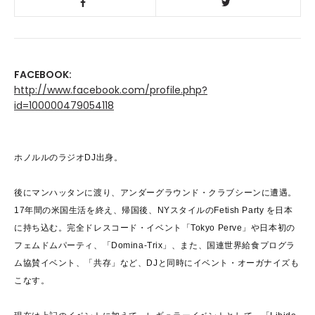
FACEBOOK:
http://www.facebook.com/profile.php?
id=100000479054118
ホノルルのラジオ
DJ
出身。
後にマンハッタンに渡り、アンダーグラウンド・クラブシーンに遭遇。
17
年間の米国生活を終え、帰国後、
NY
スタイルの
Fetish Party
を日本
に持ち込む。完全ドレスコード・イベント「
Tokyo Perve
」や日本初の
フェムドムパーティ、「
Domina-Trix
」、また、国連世界給食プログラ
ム協賛イベント、「共存」など、
DJ
と同時にイベント・オーガナイズも
こなす。