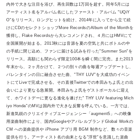
内外で大きな注目を浴び、再生回数は
1
万回を超す。
同年
5
月には
アーティスト名をアルバム名にしたファースト・アルバム
"UQiY
O"
をリリース。ロングヒットを続け、
2014
年に入ってから立て続
けに
CD
のセレクトショップ
More Records
の
Album of the Month
を
獲得し
, Flake Records
から大レコメンドされ、４月には
HMV
にて
全国展開が始まる。
2013
秋には音源を夏の空気と共にボトルの中
の手紙に閉じ込め、ファンに届ける試みを行った
"Summer Sun"
を
リリース。高額にも関わらず限定
100
本を瞬く間に完売。
また
2013
年末から、２ヶ月かけて、２つの別々の曲を毎週アップデートし、
バレンタインの日に融合させた曲、
"THY LUV"
を大成功のイベン
トにて
Live
で完成させる。その直後
Twitter
での本田みちよ氏との出
会いにより更なる急展開。本田みちよ氏をゲストボーカルに迎え
て、ホワイトデーに更なる進化を遂げた
" THY LUV featuring Mich
iyo Honda"
の
MV
は国内外で大きな反響を呼んでいる。
一方では、
新進気鋭のクリエイティブエージェンシー「
augment5
」への映像
用楽曲制作により、国内
Google
やアパレルブランド
Global Work
の
CM
への楽曲提供や
iPhone
アプリ用
BGM
制作など、数々の音楽
提供を行う。
アーティスト名の由来となる
"
浮世
"
を意識した楽曲