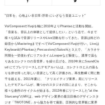
"
日常を、心地よい非日常
-
浮世
-
にいざなう音楽ユニット
"
Vo/Composer
の
Yuqi
を軸に
2010
年より
Phantao
と活動を開始。
「音楽を、音以上の体験として提供したい」という志で、今まで
様々な試みで音源リリースや
Live
活動を行ってきた。音源は殆どの
録音から
Mastering
まですべて
Vo/Composer
の
Yuqi
が行い、
Live
は
Keyboard
の
Phantao
と
Percussion
の
Satoshi
と３人で、「カラオケ
同期を一切使わずにリアルタイム
Looper
など駆使し、濃厚で温も
りあるエレクトロの音世界」を繰り広げる。
2010
年末に
SoundClo
ud
にてプレリリースしたデモアルバムは、エレクトロと人の温も
りを併せ持った珍しい音源として高く評価され、再生数瞬く間に数
千を超える。
2011
年夏に、「クリエイティブ業界」宛にリリース
したデモアルバムが、幾つかのスタジオの目に止まり、そこから
様々な創作のサイクルが始まる。
2013
年春にリリースした
"at the
Starcamp"
の
MV
は、
web
デザイン業界の最注目株のデザインスタ
ジオ「
TWOTONE
」から協力を得て撮影。圧倒的な世界観に業界