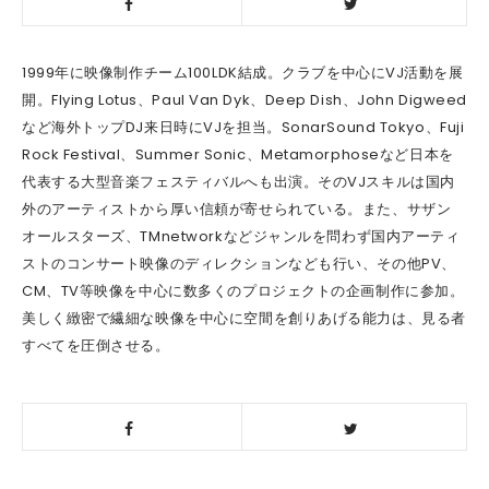
1999年に映像制作チーム100LDK結成。クラブを中心にVJ活動を展
開。Flying Lotus、Paul Van Dyk、Deep Dish、John Digweed
など海外トップDJ来日時にVJを担当。SonarSound Tokyo、Fuji
Rock Festival、Summer Sonic、Metamorphoseなど日本を
代表する大型音楽フェスティバルへも出演。そのVJスキルは国内
外のアーティストから厚い信頼が寄せられている。また、サザン
オールスターズ、TMnetworkなどジャンルを問わず国内アーティ
ストのコンサート映像のディレクションなども行い、その他PV、
CM、TV等映像を中心に数多くのプロジェクトの企画制作に参加。
美しく緻密で繊細な映像を中心に空間を創りあげる能力は、見る者
すべてを圧倒させる。