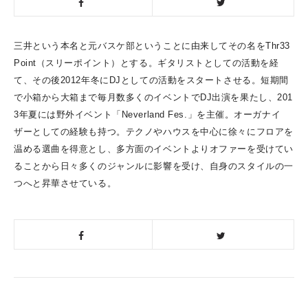
三井という本名と元バスケ部ということに由来してその名をThr
33
Point（スリーポイント）とする。
ギタリストとしての活動を経
て、
その後2012年冬にDJとしての活動をスタートさせる。
短期間
で小箱から大箱まで毎月数多くのイベントでDJ出演を果た
し、201
3年夏には野外イベント「Neverland Fes.」を主催。オーガナイ
ザーとしての経験も持つ。
テクノやハウスを中心に徐々にフロアを
温める選曲を得意とし、
多方面のイベントよりオファーを受けてい
ることから日々多くのジ
ャンルに影響を受け、自身のスタイルの一
つへと昇華させている。