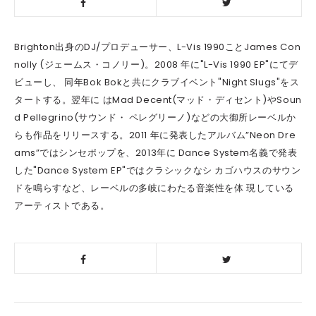
Brighton出身のDJ/プロデューサー、L-Vis 1990ことJames Con
nolly (ジェームス・コノリー)。2008 年に"L-Vis 1990 EP"にてデ
ビューし、 同年Bok Bokと共にクラブイベント"Night Slugs"をス
タートする。翌年に はMad Decent(マッド・ディセント)やSoun
d Pellegrino(サウンド・ ペレグリーノ)などの大御所レーベルか
らも作品をリリースする。2011 年に発表したアルバム”Neon Dre
ams”ではシンセポップを、2013年に Dance System名義で発表
した"Dance System EP"ではクラシックなシ カゴハウスのサウン
ドを鳴らすなど、レーベルの多岐にわたる音楽性を体 現している
アーティストである。