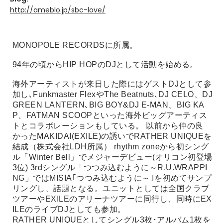
http://ameblo.jp/sbc-love/
MONOPOLE RECORDSに所属。
94年の頃からHIP HOPのDJとして活動を始める。
海外アーティストが来日した際にはゲストDJとして参
加し､Funkmaster FlexやThe Beatnuts､DJ CELO、DJ
GREEN LANTERN､BIG BOY&DJ E-MAN、BIG KA
P、FATMAN SCOOPといった海外ビッグアーティス
トとコラボレーションもしている。 以前から仲の良
かったMAKIDAI(EXILE)の誘いでRATHER UNIQUEを
結成（株式会社LDH所属） rhythm zoneから初シング
ル「Winter Bell」でメジャーデビュー(オリコン初登場
3位) 3rdシングル「つつみ込むように～R.U.WRAPPI
NG」ではMISIA｢つつみ込むように～｣を初めてサンプ
リングし、話題となる。ユニットとしては全国クラブ
ツアーやEXILEのアリーナツアーに同行し、同時にEX
ILEのライブDJとしても参加。
RATHER UNIQUEとしてシングル3枚･アルバム1枚を