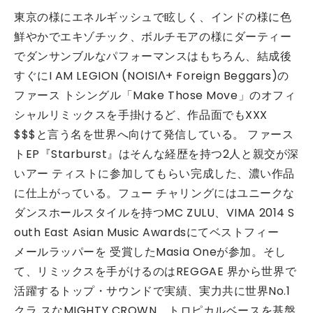
東京の様にエネルギッシュで眩しく、インドの様に色
鮮やかでエキゾチック、ボルチモアの様にダーティー
でダンサンブルなパフォーマンスはもちろん、結成後
すぐにI AM LEGION (NOISIΛ+ Foreign Beggars)の
ファース トシングル「Make Those Move」のオフィ
シャルリミックスを手掛けるど、作品面でもXXX
$$$と言う名を世界へ向けて発信している。 ファース
トEP『Starburst』はそんな経歴を持つ2人と親交が深
いアー ティストに参加してもらい完成した、濃い作品
に仕上がっている。フュー チャリングにはユニークな
ダンスホールスタイルを持つMC ZULU、VIMA 2014 S
outh East Asian Music Awardsにてベストフィー
メールラッパーを 受賞したMasia Oneが参加。そし
て、リミックスを手がけるのはREGGAE 界から世界で
活躍するトップ・サウンドで実績、実力共に世界No.1
クラ スなMIGHTY CROWN、トロピカルベースを基盤