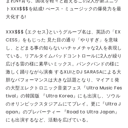
まれNY育ち、国境を軽々と超えるこの2人が新ユニッ
トXXX$$$を結成! べース・ミュージックの爆発力を最
大化する!
XXX$$$ (エクセス)というグループ名は、英語の「EX
CESS」をもじった 見た目の通り「やりすぎ」を意味
し、とどまる事の知らないハチャメチャな2人を表現し
ている。リアルタイムパッドコントロールに2人が繰り
広げる雷の様に素早いミックス。パンクバンドの様に
激しく踊りながら演奏 するXLIIとDJ SARASAによる大
胆なパフォーマンスは大きな話題となり、マイアミ発
の大型エレクトロニック音楽フェス『Ultra Music Fes
tival』の韓国版 『Ultra Korea』にも出演し、ソウル
のオリンピックスタジアムにてプレイ。更に『Ultra J
apan』のプレパーティー 『Road to Ultra Japan』
にも出演するなど、活動を広げている。