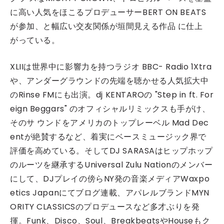
に高い人気をほこるプロデューサーBERT ON BEATS
が参加、と幅広い交友関係が垣間見える作品 に仕上
がっている。
XLIIは世界中に影響力を持つラジオ BBC- Radio 1Xtra
や、アンダーグラウンドの先端を聴かせる人気拡大中
のRinse FMにも出演。dj KENTAROの "Step in ft. For
eign Beggars" のオフィシャルリミックスも手がけ、
そのサ ウンドをアメリカのトップレーベル Mad Dec
entが絶賛するなど、着実にベースミュージック界で
評価を高めている。そしてDJ SARASAはヒップホップ
のルーツを継承するUniversal Zulu Nationのメンバー
にして、DJプレイの傍らNY発の音楽メディアWaxpo
etics Japanにてブログ連載、アパレルブランドMYN
ORITY CLASSICSのプロデュースなど多才ぶりを発
揮。Funk、Disco、Soul、BreakbeatsやHouseもク