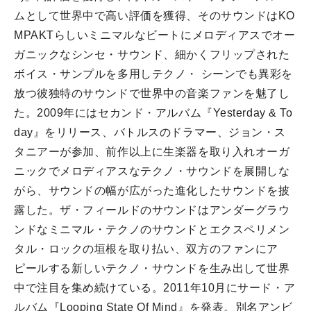
ムとして世界中で高い評価を獲得、
そのサウンドはKO
MPAKTらしいミニマルなビートにメロディ
アスでオー
ガニックなシンセ・サウンド、
細かくフリップされた
ボイス・サンプルを多用しテクノ・ シーンでも異彩を
放つ彼独特のサウンドで世界中の音楽ファンを魅
了し
た。2009年にはセカンド・アルバム『Yesterday & To
day』をリリース、バトルスのドラマー、ジョン・
ス
タニアーが参加、
前作以上に生楽器を取り入れオーガ
ニックでメロディアスなテクノ
・サウンドを展開しな
がら、
サウンドの幅が広がった進化したサウンドを披
露した。ザ・
フィールドのサウンドはアンダーグラウ
ンドなミニマル・
テクノのサウンドとエクスペリメン
タル・
ロックの垣根を取り払い、
双方のファンにア
ピールする新しいテクノ・
サウンドを生み出して世界
中で注目を集め続けている。
2011年10月にサード・ア
ルバム『Looping State Of Mind』を発表。別名アンビ